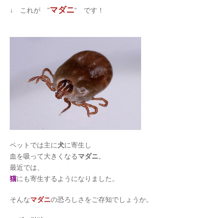
マダニ
↓ これが ”
“ です！
ペットでは主に
犬
に寄生し
血を吸って大きくなる
マダニ
。
最近では、
猫
にも寄生するようになりました。
そんな
マダニ
の恐ろしさをご存知でしょうか。