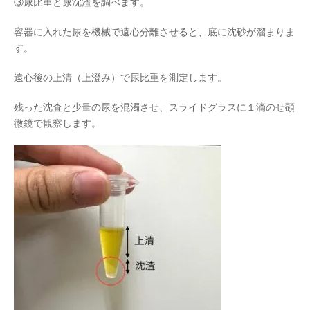
③尿比重と尿沈渣を調べます。
容器に入れた尿を機械で遠心分離させると、底に沈砂が溜まりま
す。
遠心後の上清（上澄み）で尿比重を測定します。
残った沈査と少量の尿を混濁させ、スライドグラスに１滴のせ顕
微鏡で観察します。