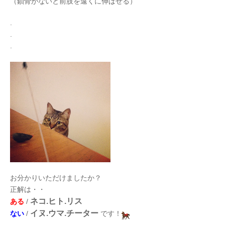
（鎖骨がないと前肢を遠くに伸ばせる）
.
.
.
お分かりいただけましたか？
正解は・・
ネコ.ヒト.リス
ある
/
イヌ.ウマ.チーター
ない
/
です！