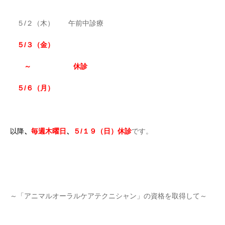
５/２（木） 午前中診療
５/３（金）
～ 休診
５/６（月）
以降
、
毎週木曜日
、
５/１９（日）休診
です。
～「アニマルオーラルケアテクニシャン」の資格を取得して～