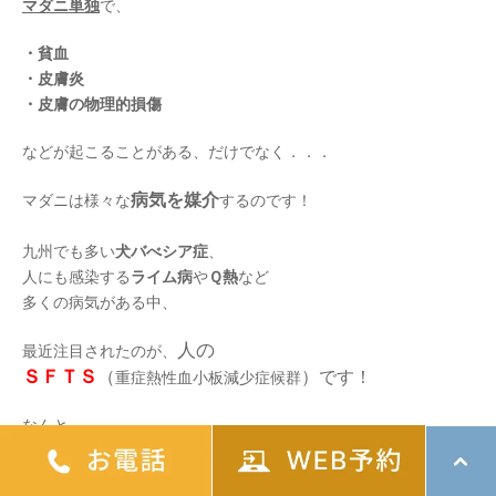
マダニ単独
で、
・貧血
・皮膚炎
・皮膚の物理的損傷
などが起こることがある、だけでなく．．．
病気を媒介
マダニは様々な
するのです！
九州でも多い
犬バべシア症
、
人にも感染する
ライム病
や
Ｑ熱
など
多くの病気がある中、
人の
最近注目されたのが、
ＳＦＴＳ
（
）です！
重症熱性血小板減少症候群
なんと、、
日本
での致死率は
約２０％
！