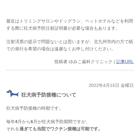
最近はトリミングサロンやドッグラン、ペットホテルなどを利用
する際に狂犬病予防注射証明書が必要な場合もあります。
注射済票の提示で問題ないとは思いますが、北九州市内の方で紙
での発行を希望の場合は遠慮なくお申し付けください。
投稿者
ゆみこ歯科クリニック
|
記事URL
2022年4月15日 金曜日
狂犬病予防接種について
狂犬病予防接種の時期です。
毎年
4
月から
6
月が狂犬病予防期間ですが、
それを
過ぎても当院でワクチン接種は可能です。