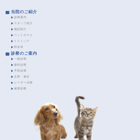
当院のご紹介
診療案内
スタッフ紹介
施設紹介
ペットホテル
トリミング
料金表
診察のご案内
一般診療
歯科診療
予防診療
去勢・避妊
レーザー治療
健康診断