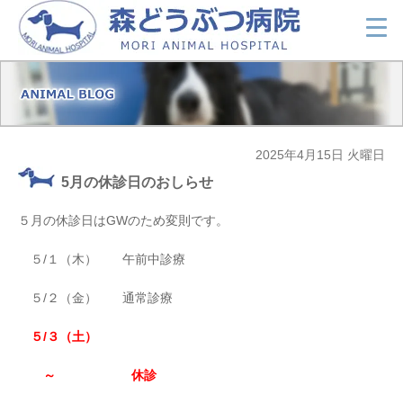
2025年4月15日 火曜日
5月の休診日のおしらせ
５月の休診日はGWのため変則です。
５/１（木） 午前中診療
５/２（金） 通常診療
５/３（土）
～ 休診