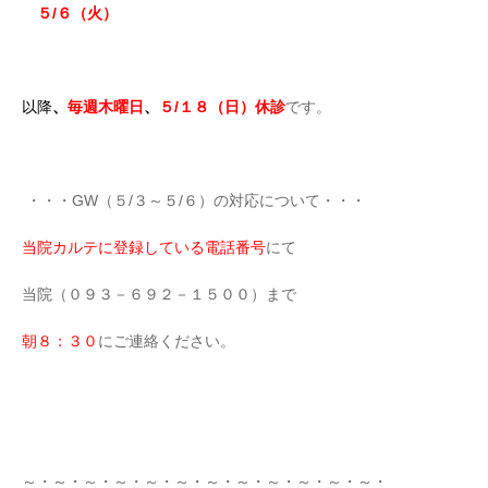
５/６（火）
以降
、
毎週木曜日
、
５/１８（日）休診
です。
・・・GW（５/３～５/６）の対応について・・・
当院カルテに登録している電話番号
にて
当院（０９３－６９２－１５００）まで
朝８：３０
にご連絡ください。
～・～・～・～・～・～・～・～・～・～・～・～・