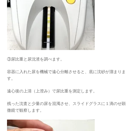
③尿比重と尿沈渣を調べます。
容器に入れた尿を機械で遠心分離させると、底に沈砂が溜まりま
す。
遠心後の上清（上澄み）で尿比重を測定します。
残った沈査と少量の尿を混濁させ、スライドグラスに１滴のせ顕
微鏡で観察します。