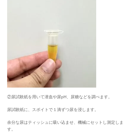
②尿試験紙を用いて潜血や尿pH、尿糖などを調べます。
尿試験紙に、スポイトで１滴ずつ尿を浸します。
余分な尿はティッシュに吸い込ませ、機械にセットし測定しま
す。