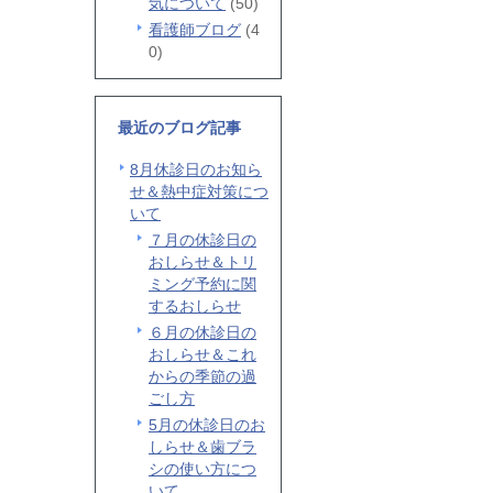
気について
(50)
看護師ブログ
(4
0)
最近のブログ記事
8月休診日のお知ら
せ＆熱中症対策につ
いて
７月の休診日の
おしらせ＆トリ
ミング予約に関
するおしらせ
６月の休診日の
おしらせ＆これ
からの季節の過
ごし方
5月の休診日のお
しらせ＆歯ブラ
シの使い方につ
いて