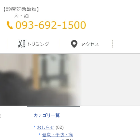
カテゴリ一覧
日
おしらせ
(82)
健康・予防・病