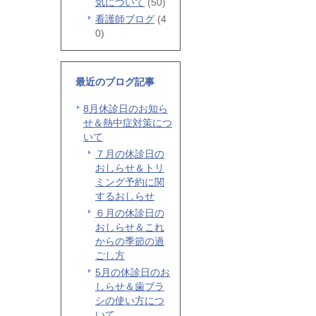
気について
(50)
看護師ブログ
(4
0)
最近のブログ記事
8月休診日のお知ら
せ＆熱中症対策につ
いて
７月の休診日の
おしらせ＆トリ
ミング予約に関
するおしらせ
６月の休診日の
おしらせ＆これ
からの季節の過
ごし方
5月の休診日のお
しらせ＆歯ブラ
シの使い方につ
いて