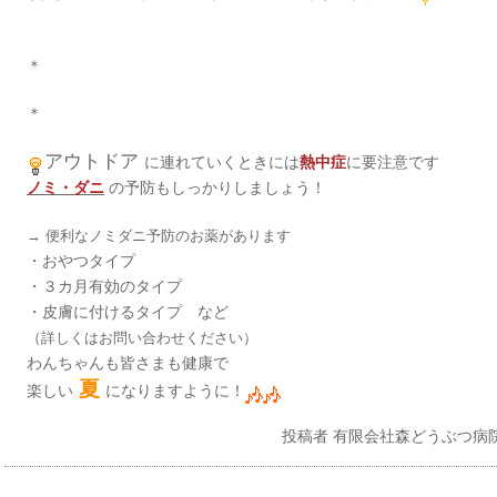
＊
＊
アウトドア
に連れていくときには
熱中症
に要注意です
ノミ・ダニ
の予防もしっかりしましょう！
→ 便利なノミダニ予防のお薬があります
・おやつタイプ
・３カ月有効のタイプ
・皮膚に付けるタイプ など
（詳しくはお問い合わせください）
わんちゃんも皆さまも健康で
夏
楽しい
になりますように！
投稿者
有限会社森どうぶつ病