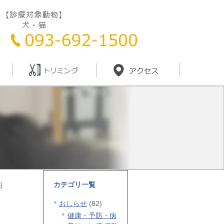
カテゴリ一覧
日
おしらせ
(82)
健康・予防・病