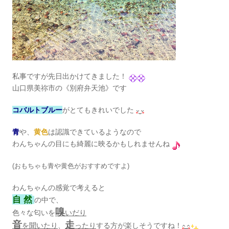
私事ですが先日出かけてきました！
山口県美祢市の《別府弁天池》です
コバルトブルー
がとてもきれいでした
青
や、
黄色
は認識できているようなので
わんちゃんの目にも綺麗に映るかもしれませんね
(おもちゃも青や黄色がおすすめですよ)
わんちゃんの感覚で考えると
自 然
の中で、
嗅
色々な匂いを
いだり
音
走
を聞いたり
、
ったり
する方が楽しそうですね！