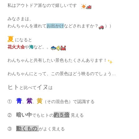
私はアウトドア派なので嬉しいです
みなさまは、
わんちゃんを連れて
お出かけ
などされますか？
））
夏
になると
花火大会
や
海
など。。
わんちゃんと共有したい景色もたくさんあります！
わんちゃんにとって、この景色はどう映るのでしょう…
ヒト
イヌ
と比べて
は
青
紫
黄
①
、
、
（その混合色）で認識する
暗い中
約５倍
②
でもヒトの
見える
動くもの
③
がよく見える