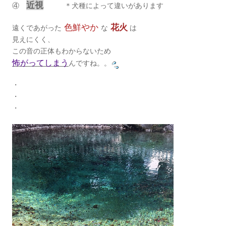
近視
④
＊犬種によって違いがあります
色鮮やか
花火
遠くであがった
な
は
見えにくく、
この音の正体もわからないため
怖がってしまう
んですね。。
・
・
・