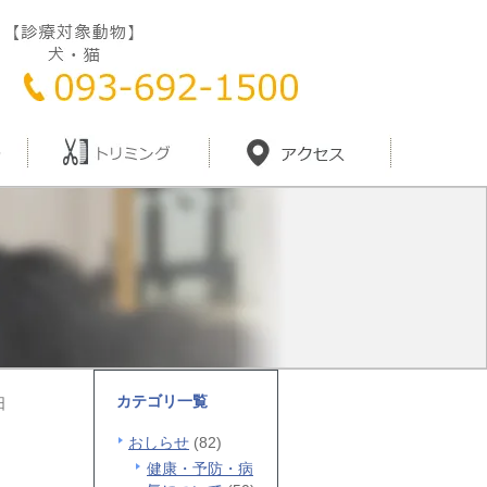
カテゴリ一覧
日
おしらせ
(82)
健康・予防・病