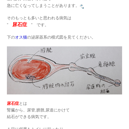
急に亡くなってしまうことがあります。
そのもっとも多いと思われる病気は
尿石症
”
” です。
下の
オス猫
の泌尿器系の模式図を見てください。
尿石症
とは
腎臓から、尿管,膀胱,尿道にかけて
結石ができる病気です。
１日に何度もトイレに行ったり、