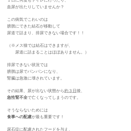
血尿が出たりしていませんか？
この病気でこわいのは
膀胱にできた結石が移動して
尿道で詰まり、排尿できない場合です！！
（※メス猫では結石はできますが、
尿道に詰まることはほぼありません。）
排尿できない状況では
膀胱は尿でパンパンになり、
腎臓は急激に壊されています。
その結果、尿が出ない状態から
約３日
後、
急性腎不全
で亡くなってしまうのです。
そうならないためには
食事への配慮
が最も重要です！
尿石症に配慮されたフードを与え、