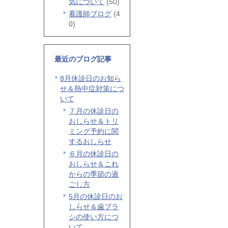
気について
(50)
看護師ブログ
(4
0)
最近のブログ記事
8月休診日のお知ら
せ＆熱中症対策につ
いて
７月の休診日の
おしらせ＆トリ
ミング予約に関
するおしらせ
６月の休診日の
おしらせ＆これ
からの季節の過
ごし方
5月の休診日のお
しらせ＆歯ブラ
シの使い方につ
いて