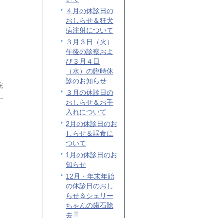
４月の休診日の
おしらせ＆狂犬
病注射について
３月３日（火）
午後の診察およ
び３月４日
（水）の臨時休
診のお知らせ
院
３月の休診日の
おしらせ＆お手
入れについて
2月の休診日のお
しらせ＆誤食に
ついて
1月の休診日のお
知らせ
12月・年末年始
の休診日のおし
らせ＆シェリー
ちゃんの歯石除
去