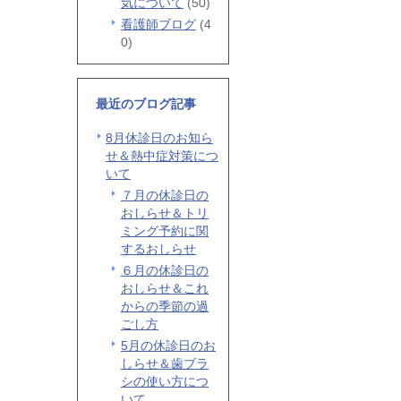
気について
(50)
看護師ブログ
(4
0)
最近のブログ記事
8月休診日のお知ら
せ＆熱中症対策につ
いて
７月の休診日の
おしらせ＆トリ
ミング予約に関
するおしらせ
６月の休診日の
おしらせ＆これ
からの季節の過
ごし方
5月の休診日のお
しらせ＆歯ブラ
シの使い方につ
いて