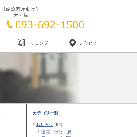
カテゴリ一覧
日
おしらせ
(82)
健康・予防・病