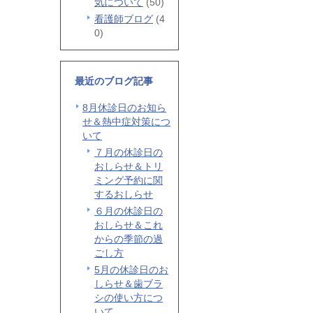
気について
(50)
看護師ブログ
(4
0)
最近のブログ記事
8月休診日のお知ら
せ＆熱中症対策につ
いて
７月の休診日の
おしらせ＆トリ
ミング予約に関
するおしらせ
６月の休診日の
おしらせ＆これ
からの季節の過
ごし方
5月の休診日のお
しらせ＆歯ブラ
シの使い方につ
いて