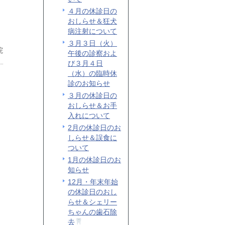
４月の休診日の
おしらせ＆狂犬
病注射について
３月３日（火）
院
午後の診察およ
び３月４日
（水）の臨時休
診のお知らせ
３月の休診日の
おしらせ＆お手
入れについて
2月の休診日のお
しらせ＆誤食に
ついて
1月の休診日のお
知らせ
12月・年末年始
の休診日のおし
らせ＆シェリー
ちゃんの歯石除
去