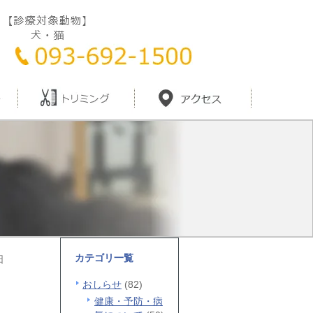
カテゴリ一覧
日
おしらせ
(82)
健康・予防・病