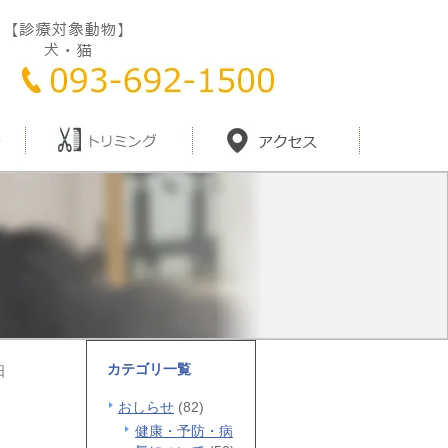
カテゴリ一覧
日
おしらせ
(82)
健康・予防・病