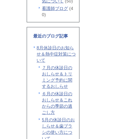
気について
(50)
看護師ブログ
(4
0)
最近のブログ記事
8月休診日のお知ら
せ＆熱中症対策につ
いて
７月の休診日の
おしらせ＆トリ
ミング予約に関
するおしらせ
６月の休診日の
おしらせ＆これ
からの季節の過
ごし方
5月の休診日のお
しらせ＆歯ブラ
シの使い方につ
いて