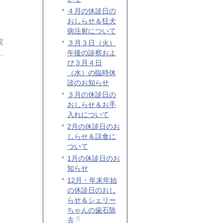
４月の休診日の
おしらせ＆狂犬
病注射について
院
３月３日（火）
午後の診察およ
び３月４日
（水）の臨時休
診のお知らせ
３月の休診日の
おしらせ＆お手
入れについて
2月の休診日のお
しらせ＆誤食に
ついて
1月の休診日のお
知らせ
12月・年末年始
の休診日のおし
らせ＆シェリー
ちゃんの歯石除
去