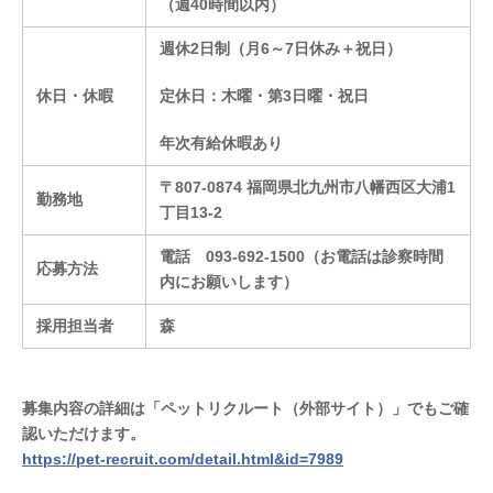
（週
40
時間以内）
週休
2
日制（月6～7日休み＋祝日）
休日・休暇
定休日：木曜・第
3
日曜・祝日
年次有給休暇あり
〒
807-0874
福岡県北九州市八幡西区大浦
1
勤務地
丁目
13-2
電話
093-692-1500
（お電話は診察時間
応募方法
内にお願いします）
採用担当者
森
募集内容の詳細は「ペットリクルート（外部サイト）」でもご確
認いただけます。
https://pet-recruit.com/detail.html&id=7989